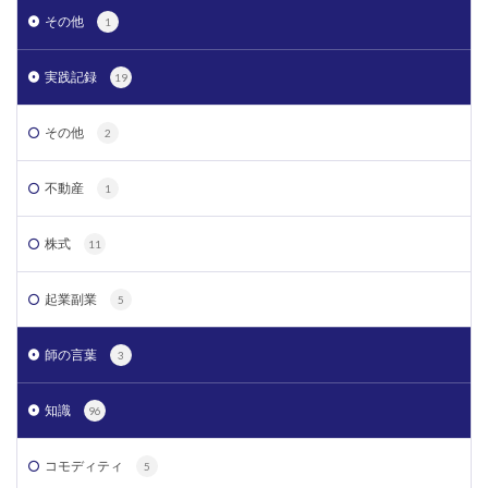
その他
1
実践記録
19
その他
2
不動産
1
株式
11
起業副業
5
師の言葉
3
知識
96
コモディティ
5