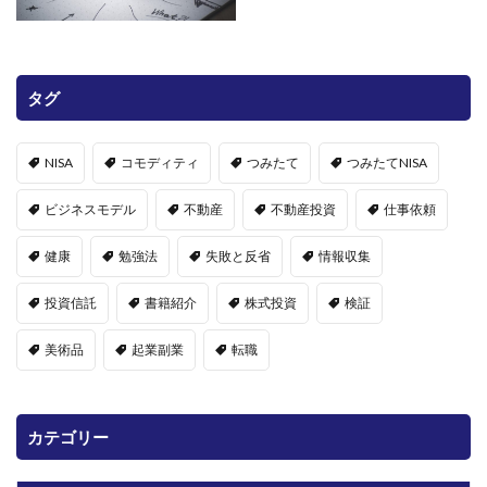
タグ
NISA
コモディティ
つみたて
つみたてNISA
ビジネスモデル
不動産
不動産投資
仕事依頼
健康
勉強法
失敗と反省
情報収集
投資信託
書籍紹介
株式投資
検証
美術品
起業副業
転職
カテゴリー