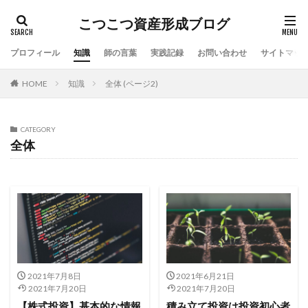
こつこつ資産形成ブログ
プロフィール
知識
師の言葉
実践記録
お問い合わせ
サイトマッ
HOME
知識
全体 (ページ2)
CATEGORY
全体
2021年7月8日
2021年6月21日
2021年7月20日
2021年7月20日
【株式投資】基本的な情報
積み立て投資は投資初心者