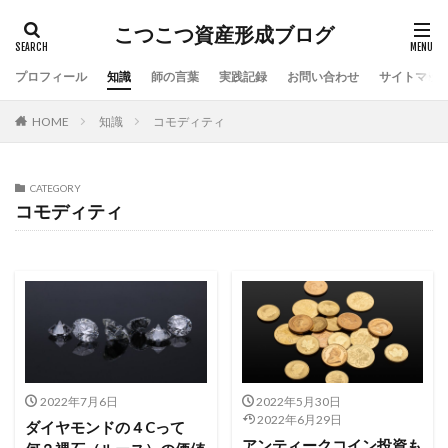
こつこつ資産形成ブログ
プロフィール
知識
師の言葉
実践記録
お問い合わせ
サイトマッ
HOME
知識
コモディティ
CATEGORY
コモディティ
2022年7月6日
2022年5月30日
2022年6月29日
ダイヤモンドの４Cって
アンティークコイン投資も