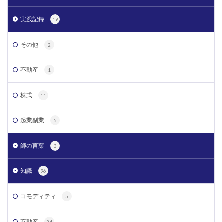
実践記録
19
その他
2
不動産
1
株式
11
起業副業
5
師の言葉
3
知識
96
コモディティ
5
不動産
24