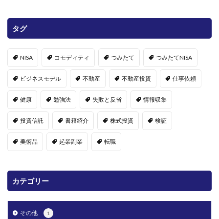
タグ
NISA
コモディティ
つみたて
つみたてNISA
ビジネスモデル
不動産
不動産投資
仕事依頼
健康
勉強法
失敗と反省
情報収集
投資信託
書籍紹介
株式投資
検証
美術品
起業副業
転職
カテゴリー
その他
1