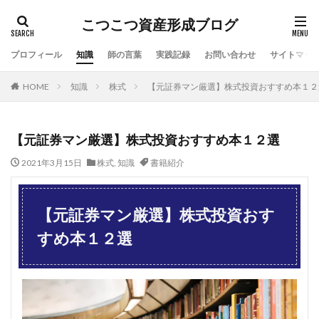
こつこつ資産形成ブログ
プロフィール
知識
師の言葉
実践記録
お問い合わせ
サイトマッ
HOME
知識
株式
【元証券マン厳選】株式投資おすすめ本１２
【元証券マン厳選】株式投資おすすめ本１２選
2021年3月15日
株式
,
知識
書籍紹介
【元証券マン厳選】株式投資おす
すめ本１２選