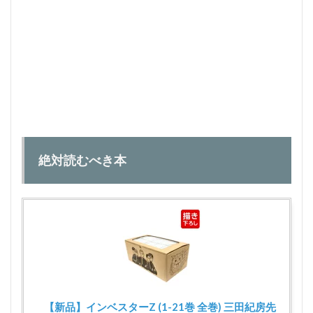
1.1
絶対
読む
べき
本
1.2
相場
心理
を学
ぶ本
絶対読むべき本
1.3
分
析・
考え
方関
連本
1.4
実際
にど
う判
断し
【新品】インベスターZ (1-21巻 全巻) 三田紀房先
てい