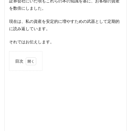
証券会社にいた頃もこれらの本の知識を基に、お客様の資産
を数倍にしました。
現在は、私の資産を安定的に増やすための武器として定期的
に読み返しています。
それではお伝えします。
目次
1
【元
証券
マン
厳
選】
株式
投資
おす
すめ
本１
２選