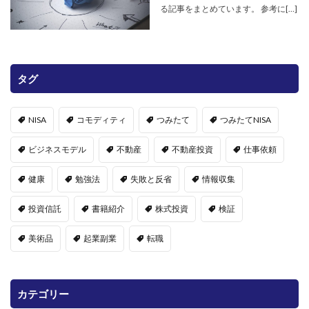
る記事をまとめています。 参考に[…]
タグ
NISA
コモディティ
つみたて
つみたてNISA
ビジネスモデル
不動産
不動産投資
仕事依頼
健康
勉強法
失敗と反省
情報収集
投資信託
書籍紹介
株式投資
検証
美術品
起業副業
転職
カテゴリー