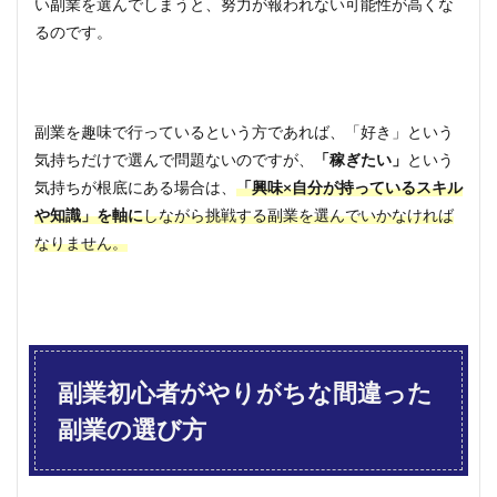
い副業を選んでしまうと、努力が報われない可能性が高くな
方と
は？
るのです。
3.1
ステ
ップ
1：ス
副業を趣味で行っているという方であれば、「好き」という
キル
気持ちだけで選んで問題ないのですが、
「稼ぎたい」
という
や知
識の
気持ちが根底にある場合は、
「興味×自分が持っているスキル
棚卸
や知識」を軸に
しながら挑戦する副業を選んでいかなければ
3.2
なりません。
ステ
ップ
2：市
場調
査
3.3
副業初心者がやりがちな間違った
ステ
ップ
副業の選び方
3：興
味が
ある
副業