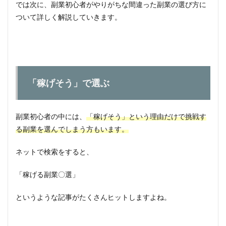
では次に、副業初心者がやりがちな間違った副業の選び方に
を絞
ついて詳しく解説していきます。
り込
む
3.4
ステ
ップ
4：実
際に
「稼げそう」で選ぶ
挑戦
して
みる
副業初心者の中には、
「稼げそう」という理由だけで挑戦す
4
る副業を選んでしまう方もいます。
副業
初心
ネットで検索をすると、
者に
人気
の副
「稼げる副業〇選」
業っ
て一
というような記事がたくさんヒットしますよね。
体ど
れな
の？