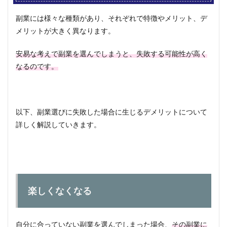
くな
くな
副業には様々な種類があり、それぞれで特徴やメリット、デ
る
メリットが大きく異なります。
1.2
稼げ
安易な考えで副業を選んでしまうと、失敗する可能性が高く
なく
なるのです。
なる
2
副業
初心
以下、副業選びに失敗した場合に生じるデメリットについて
者が
やり
詳しく解説していきます。
がち
な間
違っ
た副
業の
選び
方
楽しくなくなる
2.1
「稼
げそ
自分に合っていない副業を選んでしまった場合、
その副業に