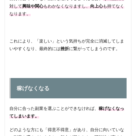
う」
対して
興味や関心
もわかなくなりますし、
向上心
も持てなく
で選
ぶ
なります。
2.2
「人
気が
高
これにより、「楽しい」という気持ちが完全に消滅してしま
い」
いやすくなり、最終的には
挫折
に繋がってしまうのです。
で選
ぶ
2.3
適当
に選
ぶ
稼げなくなる
3
自分
に合
自分に合った副業を選ぶことができなければ、
稼げなくなっ
った
副業
てしまいます。
の正
しい
どのような方にも「得意不得意」があり、自分に向いていな
選び