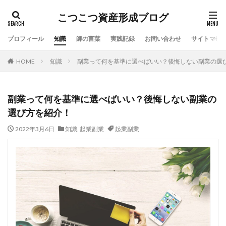
こつこつ資産形成ブログ
プロフィール
知識
師の言葉
実践記録
お問い合わせ
サイトマッ
HOME
知識
副業って何を基準に選べばいい？後悔しない副業の選
副業って何を基準に選べばいい？後悔しない副業の
選び方を紹介！
2022年3月6日
知識
,
起業副業
起業副業