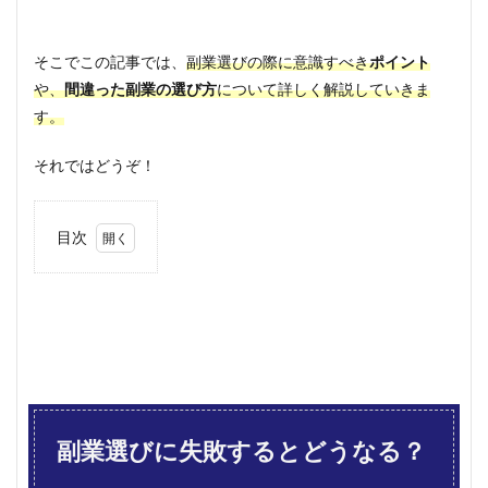
そこでこの記事では、
副業選びの際に意識すべき
ポイント
や、
間違った副業の選び方
について詳しく解説していきま
す。
それではどうぞ！
目次
1
副業
選び
に失
敗す
ると
どう
な
る？
副業選びに失敗するとどうなる？
1.1
楽し