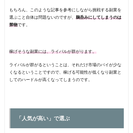
4.1
ブロ
もちろん、このような記事を参考にしながら挑戦する副業を
グ
選ぶこと自体は問題ないのですが、
鵜呑みにしてしまうのは
4.2
禁物
です。
ライ
ター
4.3
株式
稼げそうな副業には、ライバルが群がります。
投資
ライバルが群がるということは、それだけ市場のパイが少な
5
まと
くなるということですので、稼げる可能性が低くなり副業と
め
してのハードルが高くなってしまうのです。
「人気が高い」で選ぶ