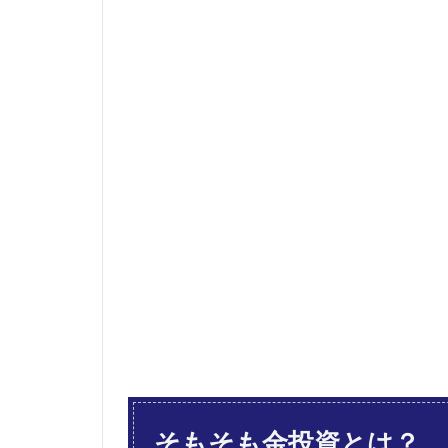
そも
そも
金投
資と
は？
2
金投
資の
簡単
な方
法
は？
2.1
①金
地金
の現
物購
入
2.1.1
そもそも金投資とは？