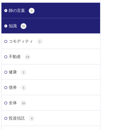
師の言葉
3
知識
96
コモディティ
5
不動産
24
健康
1
債券
1
全体
16
投資信託
4