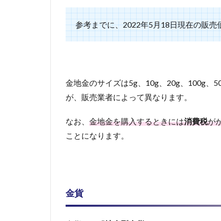
込み
に制
限有
参考までに、2022年5月18日現在の販売
4.2
利息
や配
当が
金地金のサイズは5g、10g、20g、100g
ない
が、販売業者によって異なります。
4.3
紛失
なお、
金地金を購入するときには
消費税
が
や盗
難
ことになります。
4.4
持ち
運び
が大
金貨
変
4.5
購入