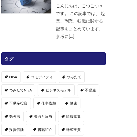
こんにちは、こつこつｂ
です。 この記事では、 起
業、副業、転職に関する
記事をまとめています。
参考に[…]
タグ
NISA
コモディティ
つみたて
つみたてNISA
ビジネスモデル
不動産
不動産投資
仕事依頼
健康
勉強法
失敗と反省
情報収集
投資信託
書籍紹介
株式投資