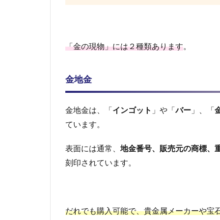
気持
ちに
なる
4
「金の現物」には２種類あります
。
金
投
資
金地金
の
デ
メ
金地金は、「
インゴット
」や「
バー
」、「
リ
ッ
ています。
ト
表面には通常、
地金番号、販売元の商標、
4.1
外国
刻印されています。
等へ
の持
ち出
しや
だれでも購入可能で、貴金属メーカーや宝
持ち