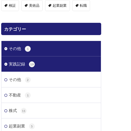
検証
美術品
起業副業
転職
カテゴリー
その他
1
実践記録
19
その他
2
不動産
1
株式
11
起業副業
5