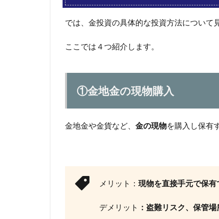
金
投
では、金投資の具体的な投資方法について
資
の
ここでは４つ紹介します。
メ
リ
ッ
ト
①金地金の現物購入
3.1
①世
界共
金地金や金貨など、
金の現物
を購入し保有
通の
実物
資産
3.2
②見
メリット：
現物を直接手元で保有
てい
て幸
デメリット
：盗難リスク、保管場
せな