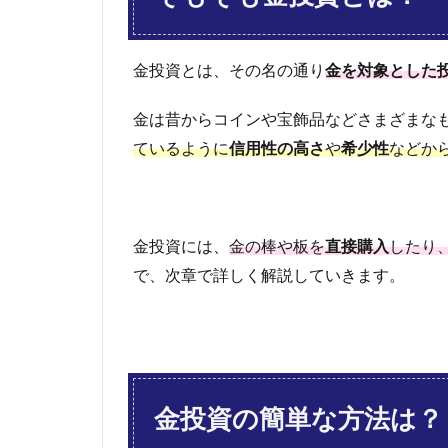
金地金
2.1.2
金貨
金投資とは、その名の通り
金を対象とした
2.2
金は昔からコインや宝飾品などさまざまな
②純
金積
ているように
信用性の高さ
や
希少性
などか
み立
て
2.3
金投資には、
金の棒や板を
直接購入
したり
③金
関連
で、次章で詳しく解説していきます。
の投
資信
託
2.4
④金
ETF
金投資の簡単な方法は？
3