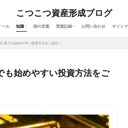
全体
株式
投資信託
債券
不動産
コモディティ
起業副業
健康
書籍紹介
株式
投資信託
債券
不動産
コモディティ
起業副業
その他
失敗と反省
こつこつ資産形成ブログ
ィール
知識
師の言葉
実践記録
お問い合わせ
サイトマ
全体
株式
投資信託
債券
不動産
コモディティ
起業副業
健康
書籍紹介
株式
投資信託
債券
不動産
コモディティ
起業副業
その他
失敗と反省
初心者でも始めやすい投資方法をご紹介！
でも始めやすい投資方法をご