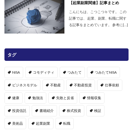
【起業副業関連】記事まとめ
こんにちは、こつこつｂです。 この
記事では、 起業、副業、転職に関す
る記事をまとめています。 参考に[…]
タグ
NISA
コモディティ
つみたて
つみたてNISA
ビジネスモデル
不動産
不動産投資
仕事依頼
健康
勉強法
失敗と反省
情報収集
投資信託
書籍紹介
株式投資
検証
美術品
起業副業
転職