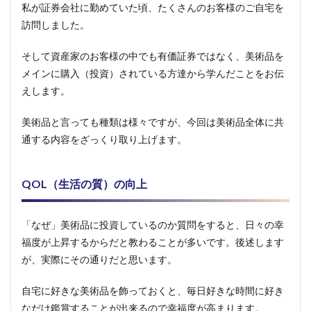
はほっ
私が証券会社に勤めていた頃、たくさんのお客様のご自宅を
たらか
訪問しました。
し投資
に最
適。た
そして資産家のお客様の中でも有価証券ではなく、美術品を
だしリ
メインに購入（投資）されている方達から学んだことをお伝
スクも
ある
えします。
1.1.3
美術品と言っても種類は様々ですが、今回は美術品全体に共
美術品
投資が
通する内容をざっくり取り上げます。
勝手に
上手く
いって
QOL（生活の質）の向上
いる方
に共通
する特
「なぜ」美術品に投資しているのか質問をすると、日々の幸
徴
福度が上昇するからだと教わることが多いです。後述します
1.2
が、実際にその通りだと思います。
絵画
を買
って
自宅に好きな美術品を飾っておくと、毎日好きな時間に好き
みた
なだけ鑑賞することが出来るので幸福度が高まります。