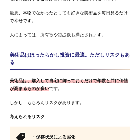
1.2.1
絵画購
最悪、本物でなかったとしても好きな美術品を毎日見るだけ
入のポ
で幸せです。
イント
（注意
点）
人によっては、所有欲や独占欲も満たされます。
1.3
購入
美術品はほったらかし投資に最適。ただしリスクもあ
方法
る
1.3.1
オーク
ション
美術品は、購入して自宅に飾っておくだけで年数と共に価値
1.3.2
が高まるものが多い
です。
ネット
通販
しかし、もちろんリスクがあります。
1.3.3
画廊
考えられるリスク
1.3.4
外商
・保存状況による劣化