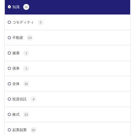
知識
96
コモディティ
5
不動産
24
健康
1
債券
1
全体
16
投資信託
4
株式
23
起業副業
26