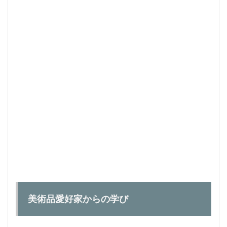
投資対
象とし
て美術
品は素
晴らし
い【※
注意は
必要で
す。】
1.1
美術
品愛
好家
から
の学
び
1.1.1
QOL（生
活の質）
の向上
美術品愛好家からの学び
1.1.2
美術品