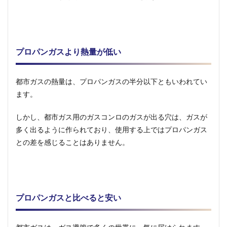
ガス
のメ
リッ
ト
2.3
プロパンガスより熱量が低い
プロ
パン
ガス
都市ガスの熱量は、プロパンガスの半分以下ともいわれてい
のデ
メリ
ます。
ット
しかし、都市ガス用のガスコンロのガスが出る穴は、ガスが
3
アパ
多く出るように作られており、使用する上ではプロパンガス
ー
との差を感じることはありません。
ト・
マン
ショ
ンの
場合
オー
プロパンガスと比べると安い
ナー
が決
める