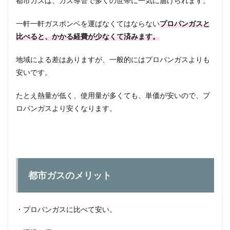
都市ガスは、ガス導管で多くの世帯に一気に届けられます。
都市
ガス
orプ
一軒一軒ガスボンベを運ばなくてはならない
プロパンガスと
ロパ
比べると、かかる経費が少なくて済みます。
ンガ
ス
地域による差はありますが、一般的にはプロパンガスよりも
3.1
安いです。
都市
ガス
を選
たとえ熱量が低く、使用量が多くても、単価が安いので、プ
ぶメ
ロパンガスより安くなります。
リッ
ト
3.2
都市
ガス
を選
都市ガスのメリット
ぶデ
メリ
ット
3.3
・プロパンガスに比べて安い。
プロ
パン