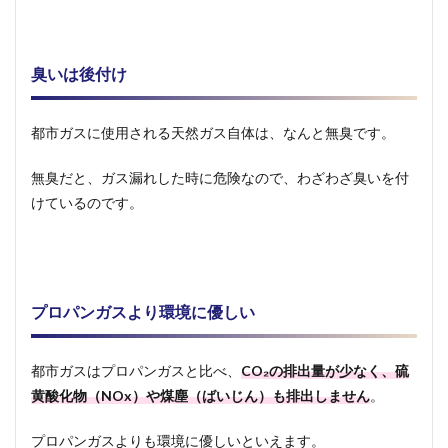
りも重
い
2.1.3
臭いは後付け
臭いは
後付け
2.1.4
都市ガスに使用される天然ガス自体は、なんと無臭です。
環境に
優しい
無臭だと、ガス漏れした時に危険なので、わざわざ臭いを付
2.1.5
けているのです。
都市ガ
スより
も熱量
が高い
2.1.6
プロパンガスより環境に優しい
都市ガ
スより
も高い
都市ガスはプロパンガスと比べ、
CO₂の排出量が少なく、硫
2.2
黄酸化物（NOx）や煤塵（ばいじん）も排出しません
。
プロ
パン
プロパンガスよりも環境に優しいといえます。