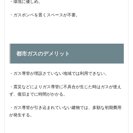
・環境に優しめ。
ガス
を選
・ガスボンベを置くスペースが不要。
ぶメ
リッ
ト
3.4
プロ
パン
ガス
都市ガスのデメリット
を選
ぶデ
メリ
・ガス導管が埋設さていない地域では利用できない。
ット
4
・震災などによりガス導管に不具合が生じた時はガスが使え
まと
ず、復旧までに時間がかかる。
め
・ガス導管が引き込まれていない建物では、多額な初期費用
が発生する。