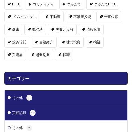
NISA
コモディティ
つみたて
つみたてNISA
ビジネスモデル
不動産
不動産投資
仕事依頼
健康
勉強法
失敗と反省
情報収集
投資信託
書籍紹介
株式投資
検証
美術品
起業副業
転職
カテゴリー
その他
1
実践記録
19
その他
2