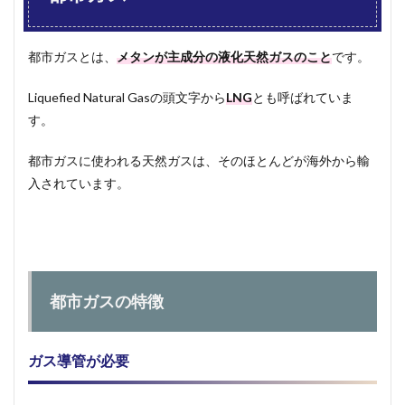
より環
境に優
しい
都市ガスとは、
メタンが主成分の液化天然ガスのこと
です。
1.1.5
プロパ
Liquefied Natural Gasの頭文字から
LNG
とも呼ばれていま
ンガス
より熱
す。
量が低
い
都市ガスに使われる天然ガスは、そのほとんどが海外から輸
1.1.6
入されています。
プロパ
ンガス
と比べ
ると安
い
1.2
都市ガスの特徴
都市
ガス
のメ
リッ
ガス導管が必要
ト
1.3