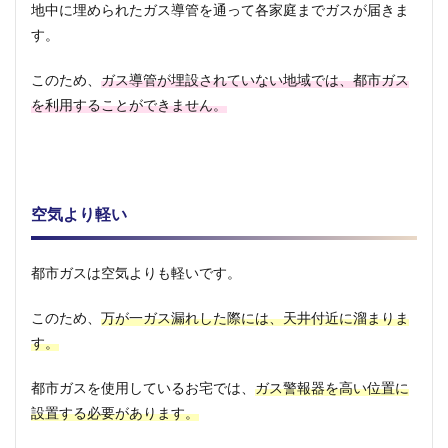
地中に埋められたガス導管を通って各家庭までガスが届きま
都市
す。
ガス
のデ
メリ
このため、
ガス導管が埋設されていない地域では、都市ガス
ット
を利用することができません。
2
プロ
パン
ガス
2.1
空気より軽い
プロ
パン
ガス
都市ガスは空気よりも軽いです。
の特
徴
このため、
万が一ガス漏れした際には、天井付近に溜まりま
2.1.1
す。
ガスボ
ンベで
都市ガスを使用しているお宅では、
ガス警報器を高い位置に
供給
設置する必要があります。
2.1.2
空気よ