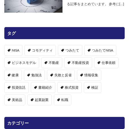
る記事をまとめています。 参考に[…]
タグ
NISA
コモディティ
つみたて
つみたてNISA
ビジネスモデル
不動産
不動産投資
仕事依頼
健康
勉強法
失敗と反省
情報収集
投資信託
書籍紹介
株式投資
検証
美術品
起業副業
転職
カテゴリー