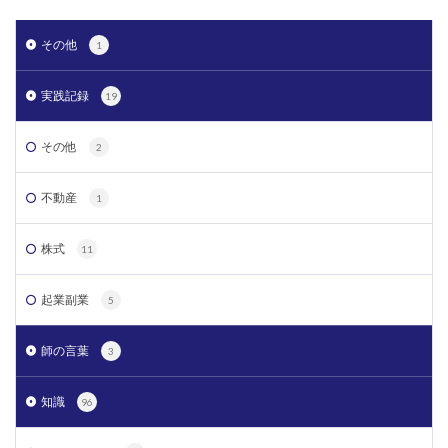
その他
1
実践記録
19
その他
2
不動産
1
株式
11
起業副業
5
師の言葉
3
知識
96