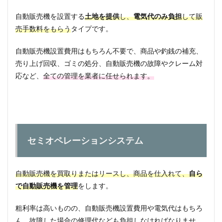
際の
自動販売機を設置する
土地を提供
し、
電気代のみ負担
して販
収入
売手数料をもらう
タイプです。
3
自動
自動販売機設置費用はもちろん不要で、商品や釣銭の補充、
販売
機を
売り上げ回収、ゴミの処分、自動販売機の故障やクレーム対
設置
応など、
全ての管理を業者に任せられます。
した
際に
かか
るコ
スト
4
セミオペレーションシステム
自動
販売
機設
置の
自動販売機を買取りまたはリースし、商品を仕入れて、
自ら
メリ
ッ
で自動販売機を管理
をします。
ト・
デメ
粗利率は高いものの、自動販売機設置費用や電気代はもちろ
リッ
ん、故障した場合の修理代なども負担しなければなりませ
ト