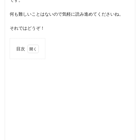
何も難しいことはないので気軽に読み進めてくださいね。
それではどうぞ！
目次
1
自動
販売
機の
設置
方式
は2
タイ
プ！
1.1
フル
オペ
レー
ショ