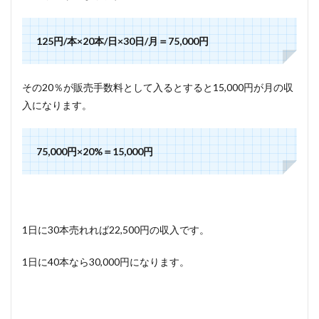
5.1.4
伊藤園
125円/本×20本/日×30日/月＝75,000円
5.1.5
アサヒ
飲料
その20％が販売手数料として入るとすると15,000円が月の収
5.1.6
入になります。
キリン
ビバレ
ッジ
75,000円×20%＝15,000円
5.2
独立
系専
業オ
ペレ
ータ
1日に30本売れれば22,500円の収入です。
ー
1日に40本なら30,000円になります。
5.3
自販
機設
置業
者ご