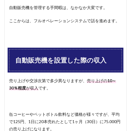
はど
自動販売機を管理する手間暇は、なかなか大変です。
んな
とこ
ろが
ここからは、フルオペレーションシステムで話を進めます。
あ
る？
5.1
飲料
メー
カー
自動販売機を設置した際の収入
系
5.1.1
コカ・
売り上げや交渉次第で多少異なりますが、
売り上げの
10～
コーラ
30％程度
が収入
です。
5.1.2
ダイド
ードリ
ンコ
缶コーヒーやペットボトル飲料など価格が様々ですが、平均
5.1.3
で125円、1日に20本売れたとして1ヶ月（30日）に75.000円
サント
リー
の売り上げになります。