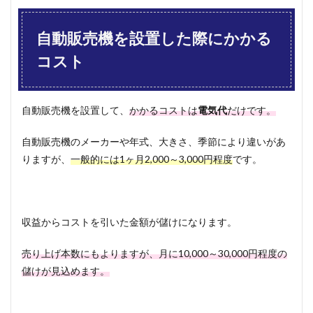
との
問合
自動販売機を設置した際にかかる
せ窓
口情
コスト
報一
覧
（主
要メ
自動販売機を設置して、
かかるコストは
電気代
だけです。
ーカ
ーの
み）
自動販売機のメーカーや年式、大きさ、季節により違いがあ
6
りますが、
一般的には1ヶ月2,000～3,000円程度
です。
まと
め
収益からコストを引いた金額が儲けになります。
売り上げ本数にもよりますが、月に10,000～30,000円程度の
儲けが見込めます。