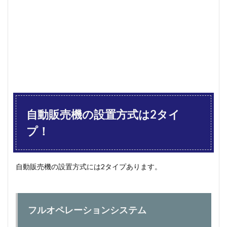
ンシ
ステ
ム
1.2
セミ
オペ
レー
ショ
ンシ
ステ
ム
自動販売機の設置方式は2タイ
1.3
おす
プ！
すめ
はど
っ
ち？
自動販売機の設置方式には2タイプあります。
2
自動
販売
機を
フルオペレーションシステム
設置
した