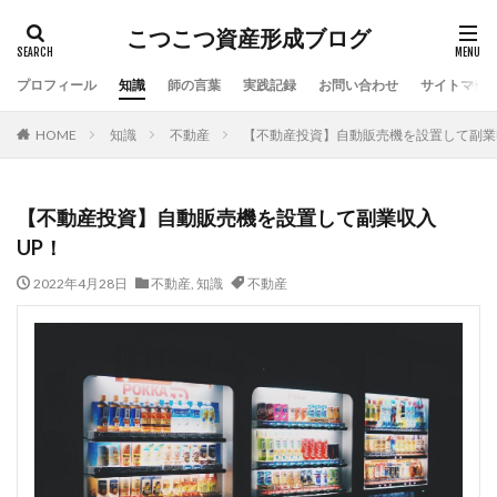
こつこつ資産形成ブログ
プロフィール
知識
師の言葉
実践記録
お問い合わせ
サイトマッ
HOME
知識
不動産
【不動産投資】自動販売機を設置して副業
【不動産投資】自動販売機を設置して副業収入
UP！
2022年4月28日
不動産
,
知識
不動産