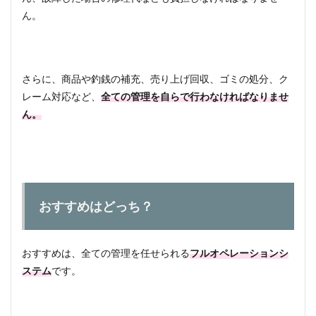
ん。
4.1
自動
販売
機設
置の
さらに、商品や釣銭の補充、売り上げ回収、ゴミの処分、ク
メリ
レーム対応など、
全ての管理を自らで行わなければなりませ
ット
ん。
4.2
自動
販売
機設
置の
デメ
リッ
おすすめはどっち？
ト
5
自動
おすすめは、全ての管理を任せられる
フルオペレーションシ
販売
ステム
です。
機設
置の
メー
カー