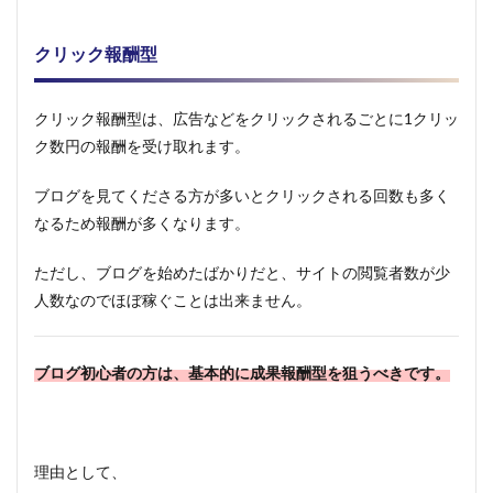
なく、
自分が
いいと
クリック報酬型
思った
ものを
紹介す
クリック報酬型は、広告などをクリックされるごとに1クリッ
る。
ク数円の報酬を受け取れます。
1.3.3
案件申
ブログを見てくださる方が多いとクリックされる回数も多く
請却下
後の再
なるため報酬が多くなります。
申請が
出来な
ただし、ブログを始めたばかりだと、サイトの閲覧者数が少
いＡＳ
人数なのでほぼ稼ぐことは出来ません。
Ｐがあ
る。
1.3.4
ブログ初心者の方は、基本的に成果報酬型を狙うべきです。
実績が
ついた
ら単価
交渉出
来る。
理由として、
1.4