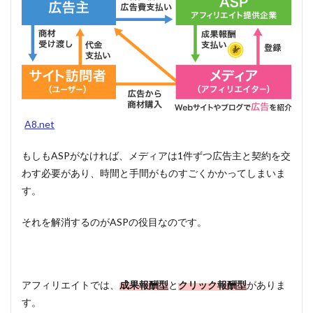
1.1.3
クロー
ズド
ASP
1.2
ＡＳ
Ｐ紹
介
A8.net
1.2.1
【全登
もしもASPがなければ、メディアは1件ずつ広告主と契約を交
録必
わす必要があり、時間と手間がものすごくかかってしまいま
須】人
気ASP
す。
７社
1.2.2
それを解消するのがASPの役目なのです。
商品系
ASP
1.2.3
クリッ
アフィリエイトでは、
成果報酬型
と
クリック報酬型
がありま
ク報酬
す。
型