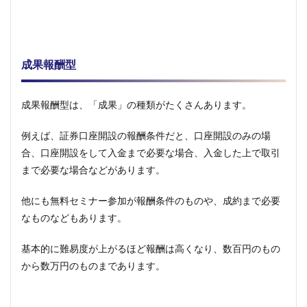
1.2.4
アプリ
系ASP
成果報酬型
1.3
注意
点
成果報酬型は、「成果」の種類がたくさんあります。
1.3.1
案件内
例えば、証券口座開設の報酬条件だと、口座開設のみの場
容は同
じでも
合、口座開設をして入金まで必要な場合、入金した上で取引
成果達
まで必要な場合などがあります。
成基準
や報酬
他にも無料セミナー参加が報酬条件のものや、成約まで必要
額が異
なるこ
なものなどもあります。
とがあ
る。
基本的に難易度が上がるほど報酬は高くなり、数百円のもの
1.3.2
から数万円のものまであります。
案件は
報酬単
価では