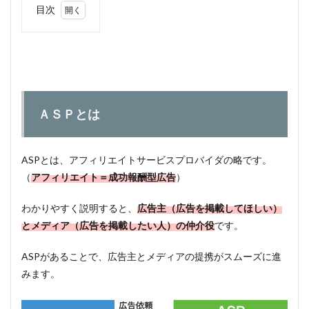
目次
1
【登録
必
須！】
ブログ
初心者
向けお
ＡＳＰとは
すすめ
ＡＳＰ
1.1
ASPとは、アフィリエイトサービスプロバイダの略です。
ＡＳ
Ｐと
（
アフィリエイト＝成功報酬型広告
）
は
わかりやすく説明すると、
広告主（広告を掲載してほしい）
1.1.1
成果報
とメディア（広告を掲載したい人）の仲介役
です。
酬型
ASPがあることで、広告主とメディアの提携がスムーズに進
1.1.2
クリッ
みます。
ク報酬
型