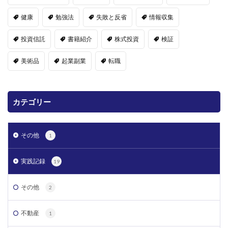
健康
勉強法
失敗と反省
情報収集
投資信託
書籍紹介
株式投資
検証
美術品
起業副業
転職
カテゴリー
その他
1
実践記録
19
その他
2
不動産
1