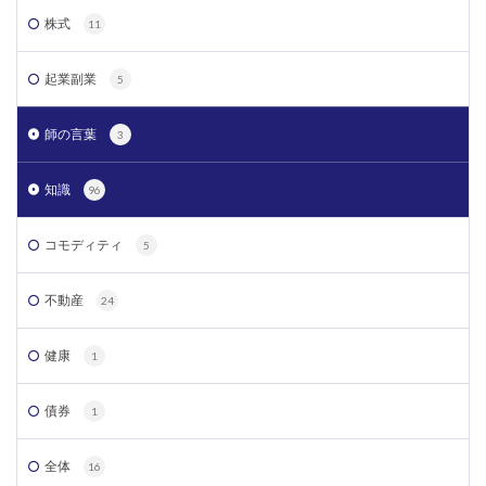
株式
11
起業副業
5
師の言葉
3
知識
96
コモディティ
5
不動産
24
健康
1
債券
1
全体
16