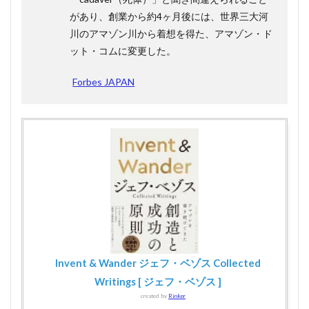
アマ
ゾ
があり、創業から約4ヶ月後には、世界三大河
ン・
川のアマゾン川から着想を得た、アマゾン・ド
ドッ
ト・
ット・コムに変更した。
コム
の強
Forbes JAPAN
み
1.3.1
事業の
今後の
展望
1.4
まと
め
Invent & Wander ジェフ・ベゾス Collected
Writings [ ジェフ・ベゾス ]
created by
Rinker