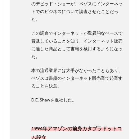
のデビッド・ショーが、ベゾスにインターネッ
5.実店舗
売上(主に
トでのビジネスについて調査させたことだっ
ホールフ
た。
ーズ)：小
売りモデ
ル
この調査でインターネットが驚異的なペースで
普及していることを知り、インターネット販売
1.2
ビジ
に適した商品として書籍を検討するようになっ
ネス
た。
モデ
ル4つ
本の流通業界には大手がなかったこともあり、
の構
成要
ベゾスは書籍のインターネット販売業で起業す
素
ることを決意。
1.2.1
1.Who(顧
D.E. Shawを退社した。
客は誰
か)
1.2.2
2.What(顧
1994年アマゾンの前身カタブラドットコ
客にどの
ような価
ム設立