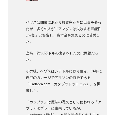
値を提供
するか)
1.2.3
3.How(ど
ベゾスは開業にあたり投資家たちに出資を募っ
のように
たが、多くの人が「アマゾンは失敗する可能性
その価値
を提供す
が7割」と警告し、資本金を集めるのに苦労し
るか)
た。
1.2.3.1
物流体制
当時、約30万ドルの出資をしたのは両親だっ
た。
1.2.3.2
顧客サー
ビス
その後、ベゾスはシアトルに移り住み、94年に
自宅のガレージでアマゾンの前身である
1.2.4
4.Why(な
「Cadabra.com（カタブラドットコム）」を開
ぜそれが
業した。
利益に結
び付くの
「カタブラ」は魔法の呪文として使われる「ア
か)
ブラカタブラ」に由来しているが、
1.3
「cadaver（死体）」と聞き間違えられること