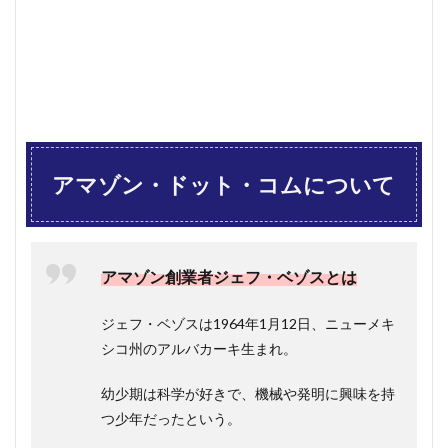
ット・
コムの
概要紹
介
1.1.2
売上高
の内訳
(2020年
度)
アマゾン・ドット・コムについて
1.1.3
事業の
柱は５
つ！
アマゾン創業者ジェフ・ベゾスとは
1.1.3.1
1.オンラ
インスト
ジェフ・ベゾスは1964年1月12日、ニューメキ
ア販売：
シコ州のアルバカーキ生まれ。
小売りモ
デル
幼少期は科学が好きで、機械や発明に興味を持
1.1.3.2
つ少年だったという。
2.第三者
販売サー