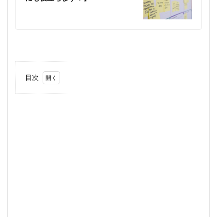
目次
1
1.1
アマ
ゾ
ン・
ドッ
ト・
コム
につ
いて
1.1.1
アマゾ
ン・ド