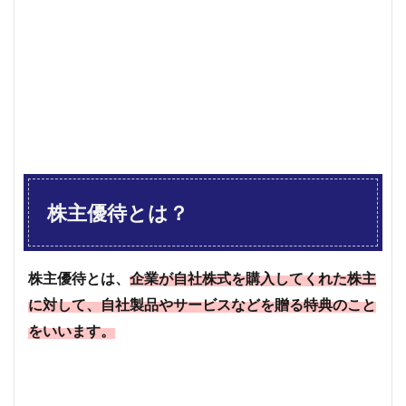
のが
あ
る？
2.1
自社
商品
を提
供
2.2
自社
サー
株主優待とは？
ビス
を提
供
3
株主優待とは、
企業が自社株式を購入してくれた株主
株主
に対して、自社製品やサービスなどを贈る特典のこと
優待
を受
をいいます。
け取
るに
はい
つま
でに