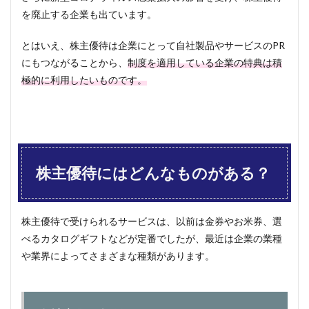
6
を廃止する企業も出ています。
株主
優待
とはいえ、株主優待は企業にとって自社製品やサービスのPR
が良
い銘
にもつながることから、
制度を適用している企業の特典は積
柄の
極的に利用したいものです。
探し
方
7
おす
すめ
の株
主優
株主優待にはどんなものがある？
待
は？
8
株主優待で受けられるサービスは、以前は金券やお米券、選
株主
べるカタログギフトなどが定番でしたが、最近は企業の業種
優待
の注
や業界によってさまざまな種類があります。
意点
8.1
①必