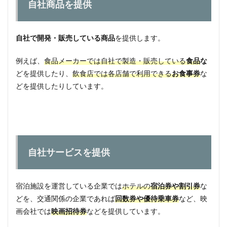
自社商品を提供
要株
式数
や保
有年
自社で開発・販売している商品
を提供します。
数な
どの
条件
例えば、
食品メーカーでは自社で製造・販売している
食品
な
をチ
どを提供したり、
飲食店では各店舗で利用できる
お食事券
な
ェッ
どを提供したりしています。
クす
る
8.2
②有
効期
限や
申し
自社サービスを提供
込み
締め
切り
宿泊施設を運営している企業では
ホテルの
宿泊券や割引券
な
に注
意す
どを、交通関係の企業であれば
回数券や優待乗車券
など、映
る
画会社では
映画招待券
などを提供しています。
8.3