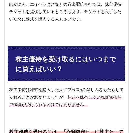
③業
ほかにも、エイベックスなどの音楽配信会社では、株主優待
績に
チケットを提供しているところもあり、チケットを入手した
よっ
て内
いために株式を購入する人も多いです。
容が
変更
され
るこ
とが
ある
株主優待を受け取るにはいつまで
9
まと
に買えばいい？
め
株主優待は株式を購入した人にプラスαの楽しみをもたらして
くれることがわかりましたが、
株式を保有していれば無条件
で優待が受けられるわけではありません。
株主優待を受けるには、「権利確定日」に株主として