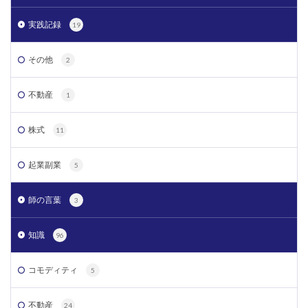
実践記録
19
その他
2
不動産
1
株式
11
起業副業
5
師の言葉
3
知識
96
コモディティ
5
不動産
24