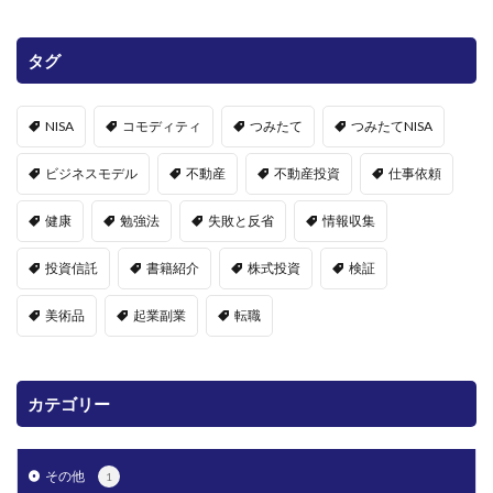
タグ
NISA
コモディティ
つみたて
つみたてNISA
ビジネスモデル
不動産
不動産投資
仕事依頼
健康
勉強法
失敗と反省
情報収集
投資信託
書籍紹介
株式投資
検証
美術品
起業副業
転職
カテゴリー
その他
1