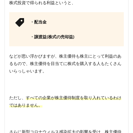
株式投資で得られる利益というと、
買え
ばい
い？
・配当金
4
株主
優待
・譲渡益(株式の売却益)
を受
け取
るタ
などが思い浮かびますが、株主優待も株主にとって利益のあ
イミ
るもので、株主優待を目当てに株式を購入する人もたくさん
ング
はい
いらっしゃいます。
つ？
5
株主
優待
ただし、
すべての企業が株主優待制度を取り入れているわけ
はど
ではありません。
れく
らい
受け
取れ
る？
さらに新型コロナウィルス感染拡大の影響を受け、株主優待