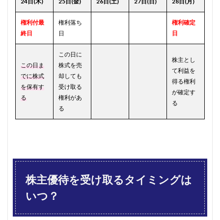
24日(木)
25日(金)
26日(土)
27日(日)
28日(月)
権利付最
権利落ち
権利確定
終日
日
日
この日に
株主とし
この日ま
株式を売
て利益を
でに株式
却しても
得る権利
を保有す
受け取る
が確定す
る
権利があ
る
る
株主優待を受け取るタイミングは
いつ？