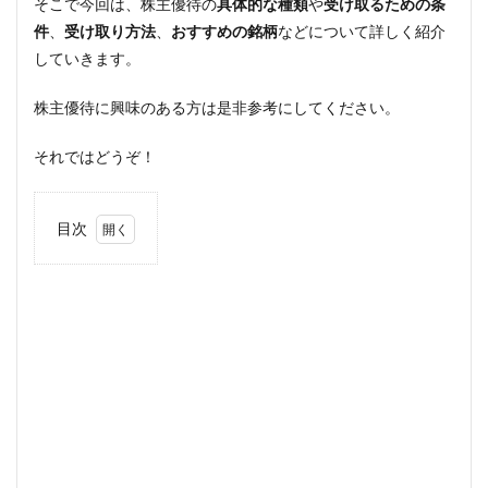
そこで今回は、株主優待の
具体的な種類
や
受け取るための条
件
、
受け取り方法
、
おすすめの銘柄
などについて詳しく紹介
していきます。
株主優待に興味のある方は是非参考にしてください。
それではどうぞ！
目次
1
株主
優待
と
は？
2
株主
優待
には
どん
なも