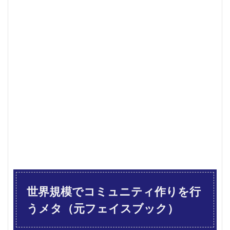
ニテ
ィ作
りを
行う
メタ
（元
フェ
イス
ブッ
ク）
1.1
メタ
のビ
ジネ
スが
生ま
れた
きっ
かけ
世界規模でコミュニティ作りを行
は？
うメタ（元フェイスブック）
1.2
メタ
の概