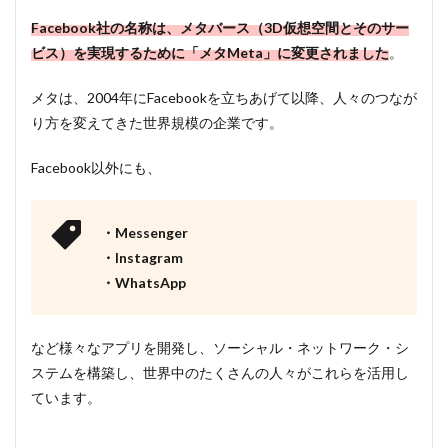
要紹
Facebook社の名称は、メタバース（3D仮想空間とそのサー
介
ビス）を実現するために「メタMeta」に変更されました
。
1.3
売上
メタは、2004年にFacebookを立ちあげて以降、人々のつなが
高の
内訳
り方を変えてきた世界規模の企業です。
1.4
Facebook以外にも、
事業
の柱
は２
つ！
・Messenger
・Instagram
1.4.1
1.広告
・WhatsApp
事業
（広告
モデ
など様々なアプリを開発し、ソーシャル・ネットワーク・シ
ル）
ステムを構築し、世界中のたくさんの人々がこれらを活用し
1.4.2
ています。
2.アプ
リケー
ション