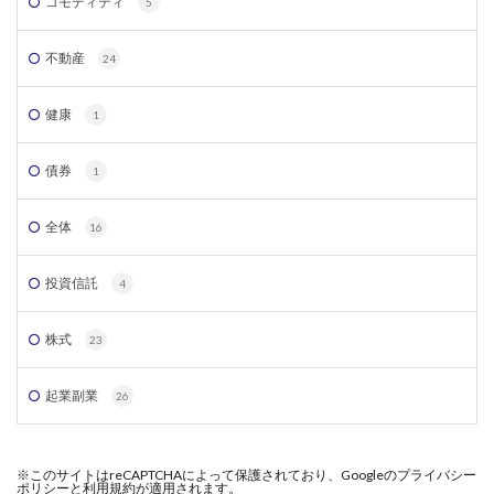
コモディティ
5
不動産
24
健康
1
債券
1
全体
16
投資信託
4
株式
23
起業副業
26
※このサイトはreCAPTCHAによって保護されており、Googleのプライバシー
ポリシーと利用規約が適用されます。