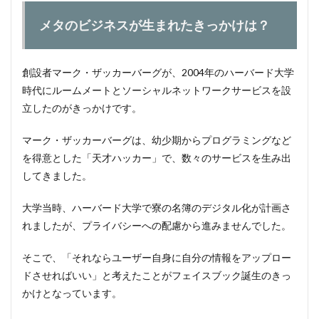
事業
（リア
メタのビジネスが生まれたきっかけは？
リティ
ラボ）
（主に
物販・
創設者マーク・ザッカーバーグが、2004年のハーバード大学
サブス
時代にルームメートとソーシャルネットワークサービスを設
クもあ
立したのがきっかけです。
り）
2
マーク・ザッカーバーグは、幼少期からプログラミングなど
ビジ
を得意とした「天才ハッカー」で、数々のサービスを生み出
ネス
モデ
してきました。
ル4
つの
大学当時、ハーバード大学で寮の名簿のデジタル化が計画さ
構成
要素
れましたが、プライバシーへの配慮から進みませんでした。
2.1
そこで、「それならユーザー自身に自分の情報をアップロー
1.Who(顧
客は誰
ドさせればいい」と考えたことがフェイスブック誕生のきっ
か)
かけとなっています。
2.2