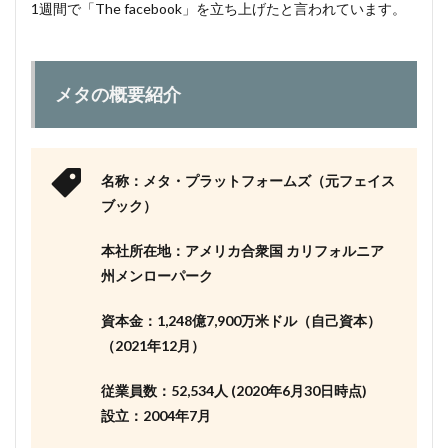
2.What(顧
1週間で「The facebook」を立ち上げたと言われています。
客にどの
ような価
値を提供
するか)
メタの概要紹介
2.3
3.How(ど
のように
その価値
名称：メタ・プラットフォームズ（元フェイス
を提供す
るか)
ブック）
2.4
本社所在地：アメリカ合衆国 カリフォルニア
4.Why(な
ぜそれが
州メンローパーク
利益に結
び付くの
資本金：1,248億7,900万米ドル（自己資本）
か)
（2021年12月）
3
メタ
従業員数：52,534人 (2020年6月30日時点)
の強
み
設立：2004年7月
3.1