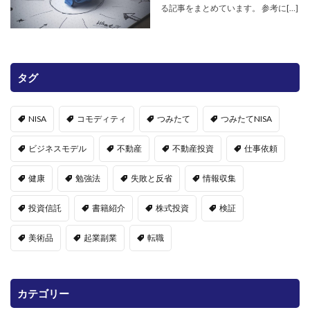
る記事をまとめています。 参考に[…]
タグ
NISA
コモディティ
つみたて
つみたてNISA
ビジネスモデル
不動産
不動産投資
仕事依頼
健康
勉強法
失敗と反省
情報収集
投資信託
書籍紹介
株式投資
検証
美術品
起業副業
転職
カテゴリー