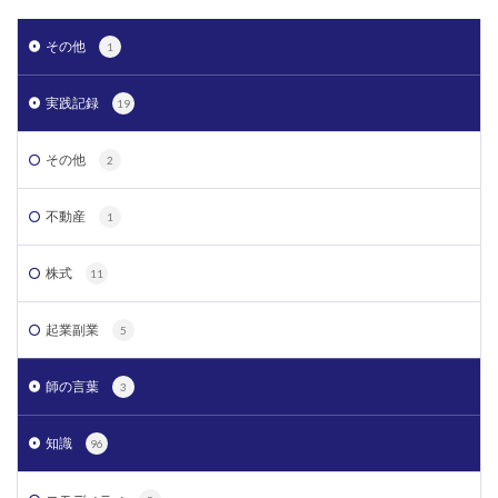
その他
1
実践記録
19
その他
2
不動産
1
株式
11
起業副業
5
師の言葉
3
知識
96